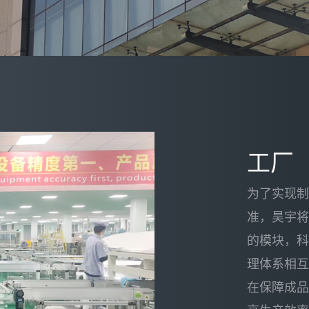
工厂
为了实现
准，昊宇
的模块，
理体系相
在保障成