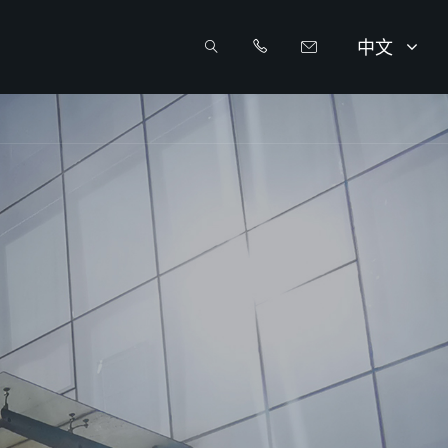
中文



info@sunriseenergy.cn
+86 0519 8168 8389