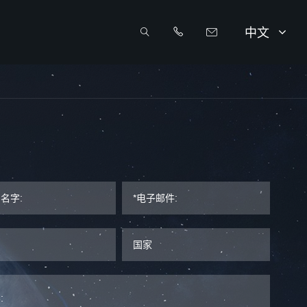
中文



info@sunriseenergy.cn
+86 0519 8168 8389