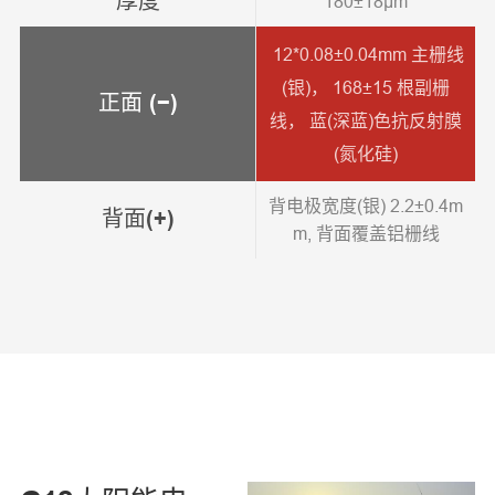
厚度
180±18μm
12*0.08±0.04mm 主栅线
(银)， 168±15 根副栅
正面 (−)
线， 蓝(深蓝)色抗反射膜
(氮化硅)
背电极宽度(银) 2.2±0.4m
背面(+)
m, 背面覆盖铝栅线